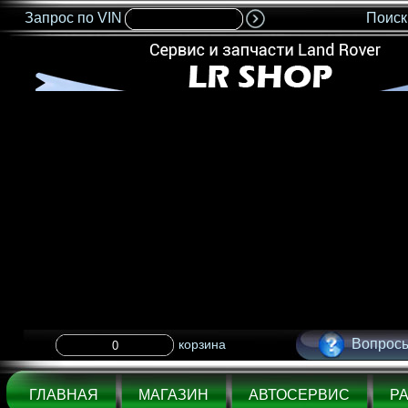
Запрос по VIN
Поиск
<IMG SRC="nonflash.gif" width=685 height=35 BORDER=0>
Вопросы
корзина
ГЛАВНАЯ
МАГАЗИН
АВТОСЕРВИС
Р