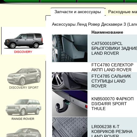
Запчасти и аксессуары
Расходные м
Аксессуары Ленд Ровер Дискавери 3 (Land
Наименование
CAT500010PCL
БРЫЗГОВИКИ ЗАДНИ
LAND ROVER
FTC4780 СЕЛЕКТОР
АКПП LAND ROVER
FTC4785 САЛЬНИК
СТУПИЦЫ LAND
ROVER
KNB500070 ФАРКОП
D3/D4/RR SPORT
THULE
LR006238 К-Т
КОВРИКОВ РЕЗИНА
LAND ROVER