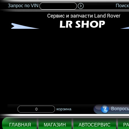
Запрос по VIN
Поиск
<IMG SRC="nonflash.gif" width=685 height=35 BORDER=0>
Вопросы
корзина
ГЛАВНАЯ
МАГАЗИН
АВТОСЕРВИС
Р