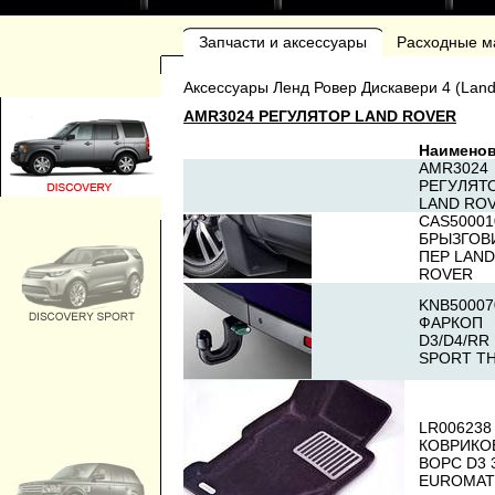
Запчасти и аксессуары
Расходные м
Аксессуары Ленд Ровер Дискавери 4 (Land 
AMR3024 РЕГУЛЯТОР LAND ROVER
Наимено
AMR3024
РЕГУЛЯТ
LAND RO
CAS50001
БРЫЗГОВ
ПЕР LAND
ROVER
KNB50007
ФАРКОП
D3/D4/RR
SPORT T
LR006238 
КОВРИКО
ВОРС D3 
EUROMAT