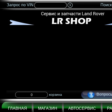
Запрос по VIN
Поиск
<IMG SRC="nonflash.gif" width=685 height=35 BORDER=0>
Вопросы
корзина
ГЛАВНАЯ
МАГАЗИН
АВТОСЕРВИС
Р