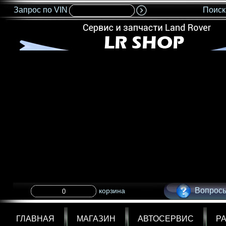
Запрос по VIN
Поиск
<IMG SRC="nonflash.gif" width=685 height=35 BORDER=0>
Вопросы
корзина
ГЛАВНАЯ
МАГАЗИН
АВТОСЕРВИС
Р