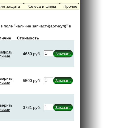
яя защита
Колеса и шины
Прочее
в поле "наличие запчасти(артикул)" в
личие
Стоимость
верить
4680 руб.
личие
верить
5500 руб.
личие
верить
3731 руб.
личие