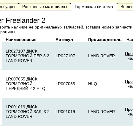
сессуары
Расходные материалы
Тормозная система
Внешн
r Freelander 2
рить наличие не оригинальных запчастей, вставив номер запчасти 
траницы.
Наименование
Артикул
Производитель
На
LR027107 ДИСК
Про
ТОРМОЗНОЙ ПЕР. 3.2
LR027107
LAND ROVER
на
LAND ROVER
LR007055 ДИСК
Про
ТОРМОЗНОЙ
LR007055
HI-Q
на
ПЕРЕДНИЙ 2.2 HI-Q
LR001019 ДИСК
Про
ТОРМОЗНОЙ ЗАД. 3.2
LR001019
LAND ROVER
на
LAND ROVER