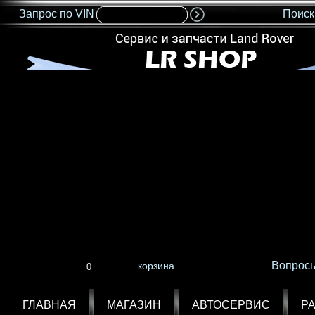
Запрос по VIN
Поиск
<IMG SRC="nonflash.gif" width=685 height=35 BORDER=0>
Вопросы
корзина
ГЛАВНАЯ
МАГАЗИН
АВТОСЕРВИС
Р