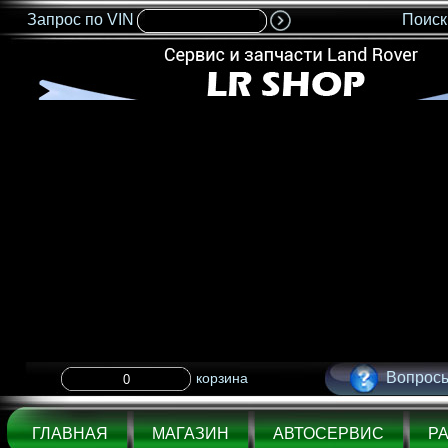
Запрос по VIN
Поиск
<IMG SRC="nonflash.gif" width=685 height=35 BORDER=0>
Вопросы
корзина
ГЛАВНАЯ
МАГАЗИН
АВТОСЕРВИС
Р